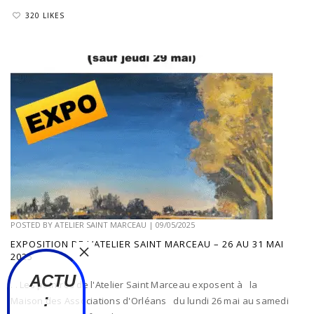
320 LIKES
POSTED BY
ATELIER SAINT MARCEAU
|
09/05/2025
EXPOSITION DE L’ATELIER SAINT MARCEAU – 26 AU 31 MAI
2025
ACTU
. . Les peintres de l'Atelier Saint Marceau exposent à la
:
Maison des Associations d'Orléans du lundi 26 mai au samedi