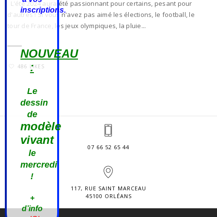
L'été 2024 aura été passionnant pour certains, pesant pour
inscriptions.
d'autres ! Si vous n'avez pas aimé les élections, le football, le
tour de France, les jeux olympiques, la pluie...
NOUVEAU
:
486 LIKES
Le
dessin
de
modèle
vivant
07 66 52 65 44
le
mercredi
!
117, RUE SAINT MARCEAU
45100 ORLÉANS
+
d’info