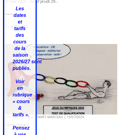
31 mai 2025 (sauf jeudi 29...
Les
dates
et
472 LIKES
tarifs
des
cours
de la
saison
2026/27
sont
publiés.
Voir
en
rubrique
« cours
&
tarifs ».
POSTED BY
ATELIER SAINT MARCEAU
|
13/07/2024
L’ETE 2024 !
Pensez
à vos