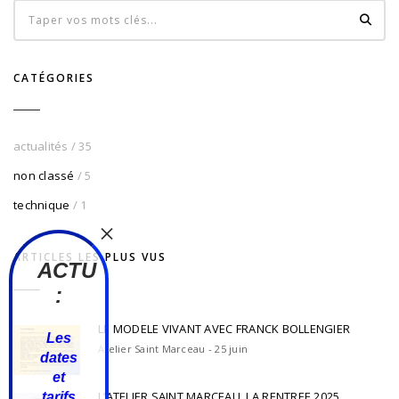
CATÉGORIES
actualités
/ 35
non classé
/ 5
technique
/ 1
ARTICLES LES PLUS VUS
ACTU
:
LE MODELE VIVANT AVEC FRANCK BOLLENGIER
Les
Atelier Saint Marceau - 25 juin
dates
et
L’ATELIER SAINT MARCEAU, LA RENTREE 2025
tarifs