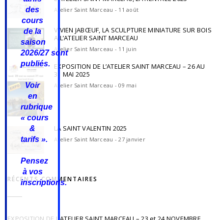
des
Atelier Saint Marceau - 11 août
cours
VIVIEN JABŒUF, LA SCULPTURE MINIATURE SUR BOIS
de la
A L’ATELIER SAINT MARCEAU
saison
Atelier Saint Marceau - 11 juin
2026/27
sont
publiés.
EXPOSITION DE L’ATELIER SAINT MARCEAU – 26 AU
31 MAI 2025
Voir
Atelier Saint Marceau - 09 mai
en
rubrique
« cours
LA SAINT VALENTIN 2025
&
tarifs ».
Atelier Saint Marceau - 27 janvier
Pensez
à vos
RÉCENTS COMMENTAIRES
inscriptions.
EXPOSITION DE L’ATELIER SAINT MARCEAU – 23 et 24 NOVEMBRE