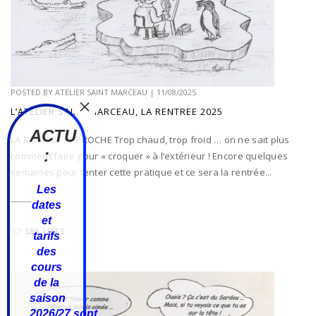
POSTED BY
ATELIER SAINT MARCEAU
|
11/08/2025
L’ATELIER SAINT MARCEAU, LA RENTREE 2025
ACTU
LA RENTREE APPROCHE Trop chaud, trop froid … on ne sait plus
:
comment faire pour « croquer » à l’extérieur ! Encore quelques
semaines pour tenter cette pratique et ce sera la rentrée...
Les
dates
et
586 LIKES
tarifs
des
cours
de la
saison
2026/27
sont