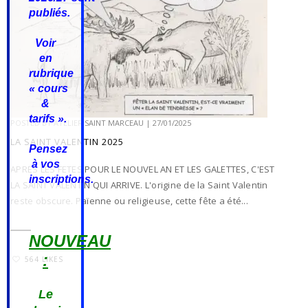
publiés.
Voir
en
rubrique
« cours
&
tarifs ».
POSTED BY
ATELIER SAINT MARCEAU
|
27/01/2025
LA SAINT VALENTIN 2025
Pensez
à vos
APRES LES FETES POUR LE NOUVEL AN ET LES GALETTES, C'EST
inscriptions.
LA SAINT VALENTIN QUI ARRIVE. L'origine de la Saint Valentin
reste obscure. Païenne ou religieuse, cette fête a été...
NOUVEAU
:
564 LIKES
Le