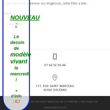
reste obscure. Païenne ou religieuse, cette fête a été...
NOUVEAU
:
565 LIKES
Le
dessin
de
modèle
vivant
07 66 52 65 44
le
mercredi
!
117, RUE SAINT MARCEAU
45100 ORLÉANS
+
d’info
:
ICI
|
© 2026-2028 ATELIER SAINT MARCEAU BY
LE PROTON
POLITIQUE DE
CONFIDENTIALITÉ