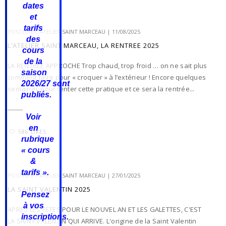
dates
et
tarifs
POSTED BY
ATELIER SAINT MARCEAU
|
11/08/2025
des
L’ATELIER SAINT MARCEAU, LA RENTREE 2025
cours
de la
LA RENTREE APPROCHE Trop chaud, trop froid … on ne sait plus
saison
comment faire pour « croquer » à l’extérieur ! Encore quelques
2026/27
sont
semaines pour tenter cette pratique et ce sera la rentrée...
publiés.
Voir
en
586 LIKES
rubrique
« cours
&
tarifs ».
POSTED BY
ATELIER SAINT MARCEAU
|
27/01/2025
LA SAINT VALENTIN 2025
Pensez
à vos
APRES LES FETES POUR LE NOUVEL AN ET LES GALETTES, C'EST
inscriptions.
LA SAINT VALENTIN QUI ARRIVE. L'origine de la Saint Valentin